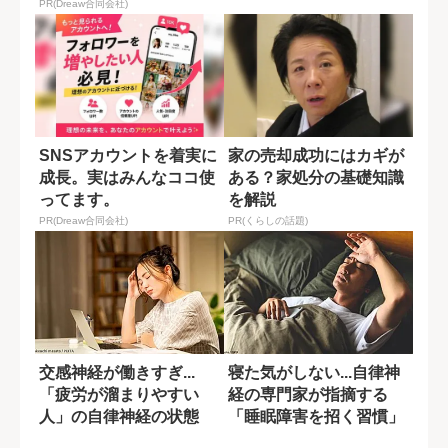
ポイント
PR(Dreaw合同会社)
SNSアカウントを着実に
家の売却成功にはカギが
成長。実はみんなココ使
ある？家処分の基礎知識
ってます。
を解説
PR(Dreaw合同会社)
PR(くらしの話題)
交感神経が働きすぎ...
寝た気がしない...自律神
「疲労が溜まりやすい
経の専門家が指摘する
人」の自律神経の状態
「睡眠障害を招く習慣」