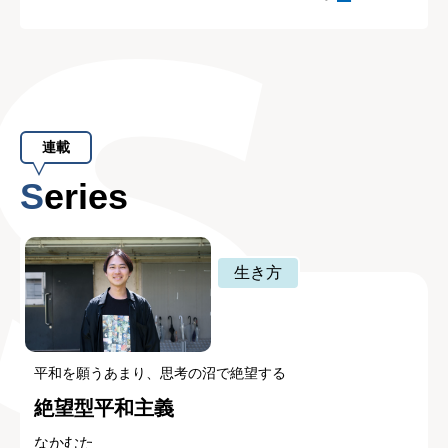
連載
Series
生き方
平和を願うあまり、思考の沼で絶望する
絶望型平和主義
なかむた