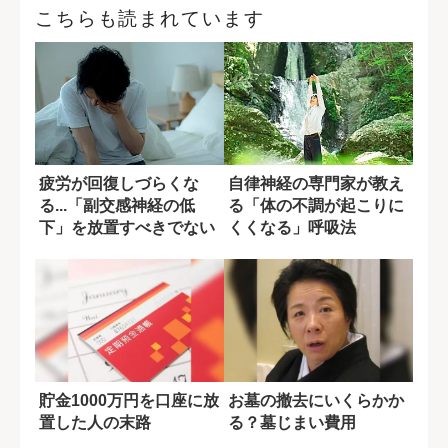
こちらも読まれています
疲労が回復しづらくな
自律神経の専門家が教え
る...「副交感神経の低
る「体の不調が起こりに
下」を放置すべきでない
くくなる」呼吸法
理由
貯金1000万円を口座に放
お墓の撤去にいくらかか
置した人の末路
る？墓じまい費用