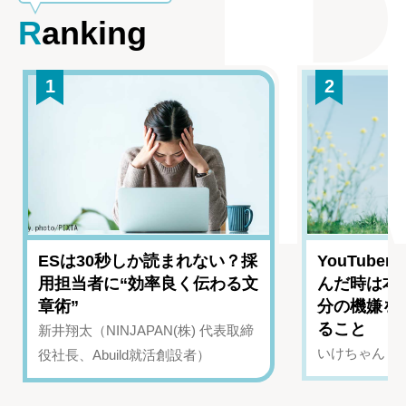
Ranking
1
2
ESは30秒しか読まれない？採
YouTub
用担当者に“効率良く伝わる文
んだ時は本
章術”
分の機嫌を
ること
新井翔太（NINJAPAN(株) 代表取締
いけちゃん（Yo
役社長、Abuild就活創設者）