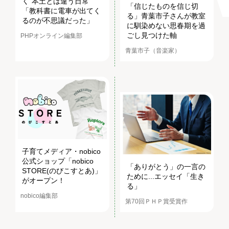
く“本土とは違う日常”
「信じたものを信じ切
「教科書に電車が出てく
る」青葉市子さんが教室
るのが不思議だった」
に馴染めない思春期を過
ごし見つけた軸
PHPオンライン編集部
青葉市子（音楽家）
子育てメディア・nobico
公式ショップ「nobico
「ありがとう」の一言の
STORE(のびこすとあ)」
ために...エッセイ「生き
がオープン！
る」
nobico編集部
第70回ＰＨＰ賞受賞作