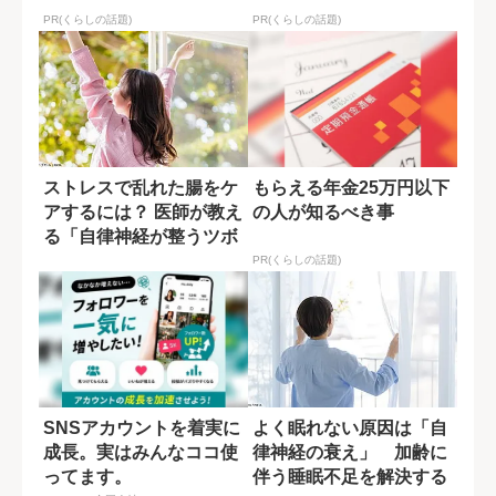
PR(くらしの話題)
PR(くらしの話題)
ストレスで乱れた腸をケ
もらえる年金25万円以下
アするには？ 医師が教え
の人が知るべき事
る「自律神経が整うツボ
押し」
PR(くらしの話題)
SNSアカウントを着実に
よく眠れない原因は「自
成長。実はみんなココ使
律神経の衰え」 加齢に
ってます。
伴う睡眠不足を解決する