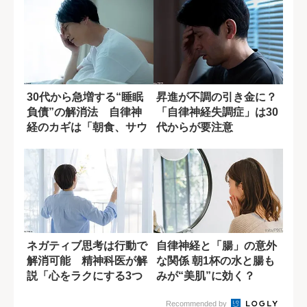
30代から急増する“睡眠
昇進が不調の引き金に？
負債”の解消法 自律神
「自律神経失調症」は30
経のカギは「朝食、サウ
代からが要注意
ナ、露天風呂...
ネガティブ思考は行動で
自律神経と「腸」の意外
解消可能 精神科医が解
な関係 朝1杯の水と腸も
説「心をラクにする3つ
みが“美肌”に効く？
の方法」
Recommended by