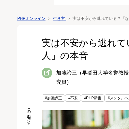
PHPオンライン
生き方
実は不安から逃れている？「な
実は不安から逃れて
人」の本音
加藤諦三（早稲田大学名誉教授
究員）
#加藤諦三
#不安
#PHP新書
#メンタルヘ
この記事をシェア