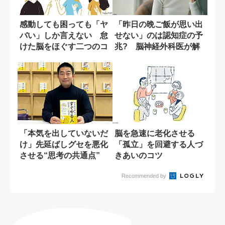
感動しても困っても「ヤ
「昨日の晩ご飯が思い出
バい」しか言えない 怠
せない」のは認知症の予
けた脳をほぐす二つのコ
兆? 脳神経外科医が解
ツ
説
「本気を出していないだ
脳を急速に老化させる
け」先延ばしグセを悪化
「孤立」を回避する人づ
させる“思考の共通点”
きあいのコツ
Recommended by