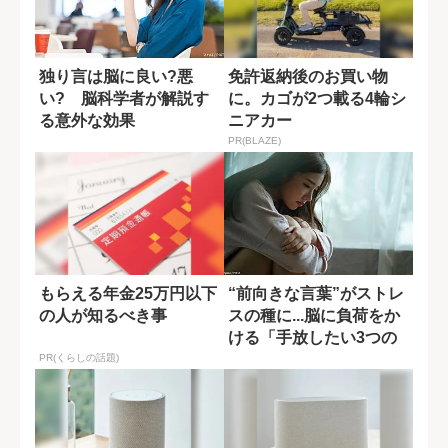
独り言は脳に良い?悪
免許返納後のお買い物
い? 脳科学者が解説す
に。カゴが2つ載る4輪シ
る意外な効果
ニアカー
PR(BLAZE)
もらえる年金25万円以下
“前向きな言葉”がストレ
の人が知るべき事
スの種に...脳に負荷をか
ける「手放したい3つの
言葉」
PR(くらしの話題)