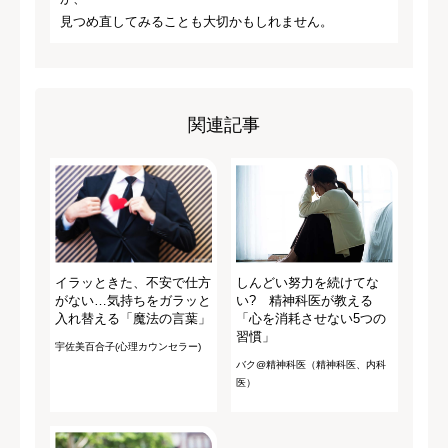
見つめ直してみることも大切かもしれません。
関連記事
イラッときた、不安で仕方
しんどい努力を続けてな
がない…気持ちをガラッと
い? 精神科医が教える
入れ替える「魔法の言葉」
「心を消耗させない5つの
習慣」
宇佐美百合子(心理カウンセラー)
バク@精神科医（精神科医、内科
医）