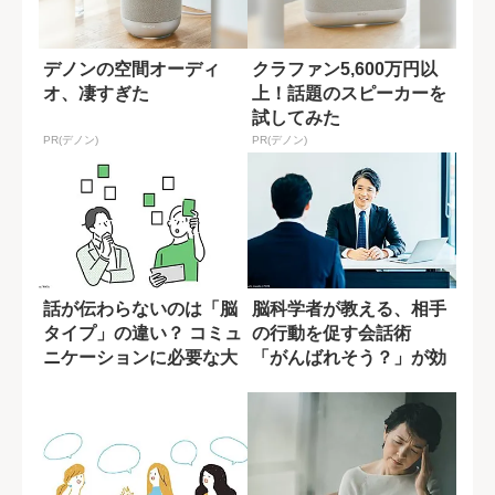
デノンの空間オーディ
クラファン5,600万円以
オ、凄すぎた
上！話題のスピーカーを
試してみた
PR(デノン)
PR(デノン)
話が伝わらないのは「脳
脳科学者が教える、相手
タイプ」の違い？ コミュ
の行動を促す会話術
ニケーションに必要な大
「がんばれそう？」が効
前提
く理由