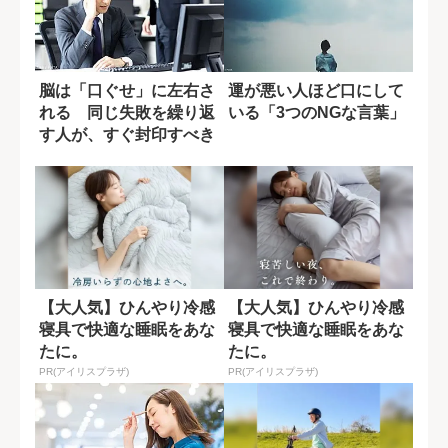
脳は「口ぐせ」に左右さ
運が悪い人ほど口にして
れる 同じ失敗を繰り返
いる「3つのNGな言葉」
す人が、すぐ封印すべき
「思考を狭める...
【大人気】ひんやり冷感
【大人気】ひんやり冷感
寝具で快適な睡眠をあな
寝具で快適な睡眠をあな
たに。
たに。
PR(アイリスプラザ)
PR(アイリスプラザ)