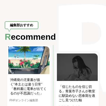
編集部おすすめ
Recommend
沖縄発の児童書が描
く“本土とは違う日常”
「信じたものを信じ切
「教科書に電車が出てく
る」青葉市子さんが教室
るのが不思議だった」
に馴染めない思春期を過
ごし見つけた軸
PHPオンライン編集部