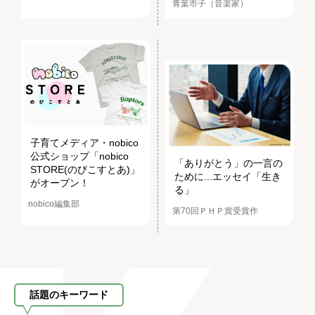
青葉市子（音楽家）
子育てメディア・nobico
公式ショップ「nobico
「ありがとう」の一言の
STORE(のびこすとあ)」
ために...エッセイ「生き
がオープン！
る」
nobico編集部
第70回ＰＨＰ賞受賞作
話題のキーワード