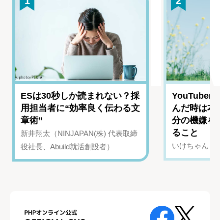
1
2
ESは30秒しか読まれない？採
YouTub
用担当者に“効率良く伝わる文
んだ時は本
章術”
分の機嫌を
ること
新井翔太（NINJAPAN(株) 代表取締
いけちゃん（Yo
役社長、Abuild就活創設者）