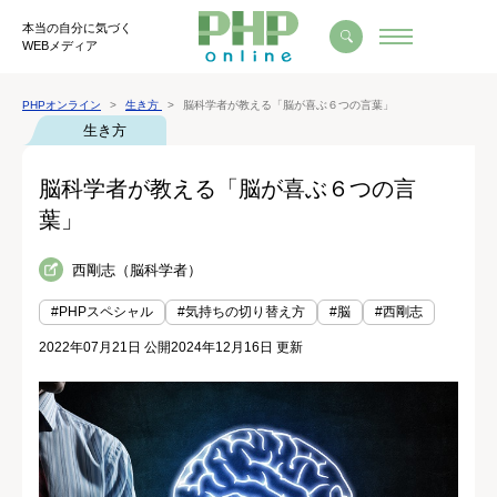
本当の自分に気づく
WEBメディア
PHPオンライン
生き方
脳科学者が教える「脳が喜ぶ６つの言葉」
生き方
脳科学者が教える「脳が喜ぶ６つの言
葉」
西剛志（脳科学者）
#PHPスペシャル
#気持ちの切り替え方
#脳
#西剛志
2022年07月21日 公開
2024年12月16日 更新