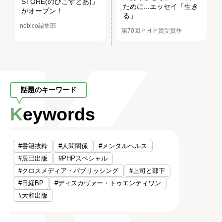
STORE(のびこすとあ)」
ために...エッセイ「生き
がオープン！
る」
nobico編集部
第70回ＰＨＰ賞受賞作
話題のキーワード
Keywords
#書籍抜粋
#人間関係
#メンタルヘルス
#辰巳出版
#PHPスペシャル
#クロスメディア・パブリッシング
#上司と部下
#日経BP
#ディスカヴァー・トゥエンティワン
#大和出版