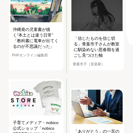
沖縄発の児童書が描
く“本土とは違う日常”
「信じたものを信じ切
「教科書に電車が出てく
る」青葉市子さんが教室
るのが不思議だった」
に馴染めない思春期を過
ごし見つけた軸
PHPオンライン編集部
青葉市子（音楽家）
子育てメディア・nobico
公式ショップ「nobico
「ありがとう」の一言の