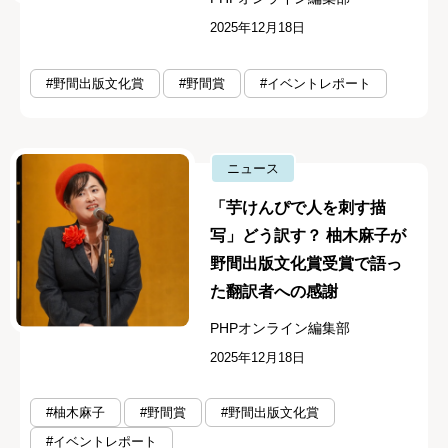
2025年12月18日
#野間出版文化賞
#野間賞
#イベントレポート
ニュース
「芋けんぴで人を刺す描
写」どう訳す？ 柚木麻子が
野間出版文化賞受賞で語っ
た翻訳者への感謝
PHPオンライン編集部
2025年12月18日
#柚木麻子
#野間賞
#野間出版文化賞
#イベントレポート