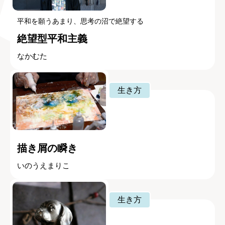
平和を願うあまり、思考の沼で絶望する
絶望型平和主義
なかむた
生き方
描き屑の瞬き
いのうえまりこ
生き方