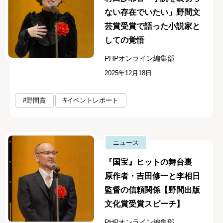
ない存在でいたい」野間文
芸賞受賞で語った小説家と
しての覚悟
PHPオンライン編集部
2025年12月18日
#野間賞
#イベントレポート
ニュース
『国宝』ヒットの舞台裏
原作者・吉田修一と李相日
監督の信頼関係【野間出版
文化賞受賞スピーチ】
PHPオンライン編集部