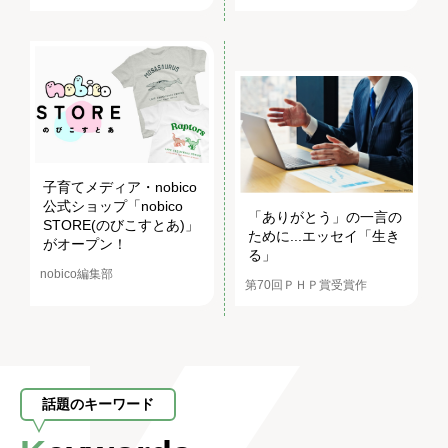
子育てメディア・nobico
公式ショップ「nobico
「ありがとう」の一言の
STORE(のびこすとあ)」
ために...エッセイ「生き
がオープン！
る」
nobico編集部
第70回ＰＨＰ賞受賞作
話題のキーワード