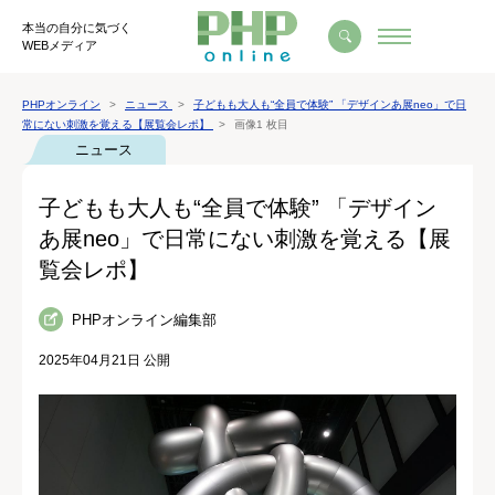
本当の自分に気づく
WEBメディア
PHPオンライン
ニュース
子どもも大人も“全員で体験” 「デザインあ展neo」で日
常にない刺激を覚える【展覧会レポ】
画像1 枚目
ニュース
子どもも大人も“全員で体験” 「デザイン
あ展neo」で日常にない刺激を覚える【展
覧会レポ】
PHPオンライン編集部
2025年04月21日 公開