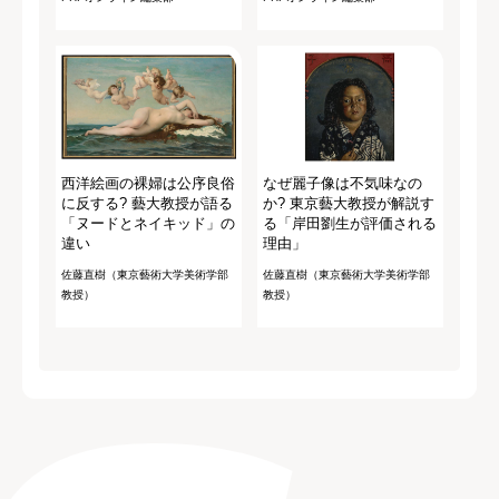
西洋絵画の裸婦は公序良俗
なぜ麗子像は不気味なの
に反する? 藝大教授が語る
か? 東京藝大教授が解説す
「ヌードとネイキッド」の
る「岸田劉生が評価される
違い
理由」
佐藤直樹（東京藝術大学美術学部
佐藤直樹（東京藝術大学美術学部
教授）
教授）