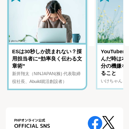
ESは30秒しか読まれない？採
YouTub
用担当者に“効率良く伝わる文
んだ時は本
章術”
分の機嫌を
ること
新井翔太（NINJAPAN(株) 代表取締
いけちゃん（Yo
役社長、Abuild就活創設者）