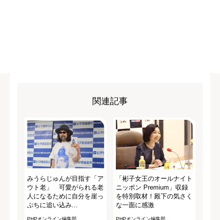
関連記事
みうらじゅんが目指す「ア
「彬子女王のオールナイト
ウト老」 可愛がられる老
ニッポン Premium」収録
人になるために自分を崖っ
を特別取材！殿下の気さく
ぷちに追い込み...
な一面に感激
PHPオンライン編集部
PHPオンライン編集部