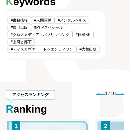
Keywords
#書籍抜粋
#人間関係
#メンタルヘルス
#辰巳出版
#PHPスペシャル
#クロスメディア・パブリッシング
#日経BP
#上司と部下
#ディスカヴァー・トゥエンティワン
#大和出版
1
/
10
アクセスランキング
Ranking
1
2