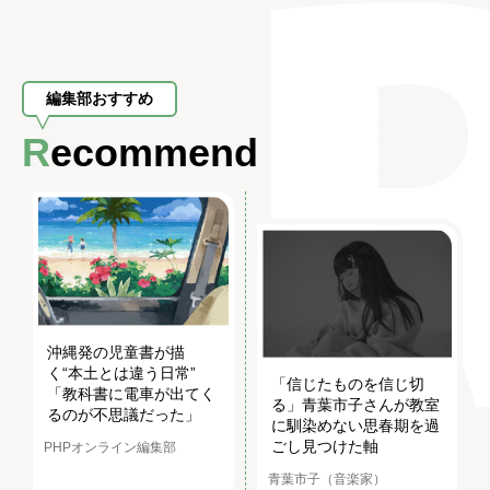
編集部おすすめ
Recommend
沖縄発の児童書が描
く“本土とは違う日常”
「信じたものを信じ切
「教科書に電車が出てく
る」青葉市子さんが教室
るのが不思議だった」
に馴染めない思春期を過
ごし見つけた軸
PHPオンライン編集部
青葉市子（音楽家）