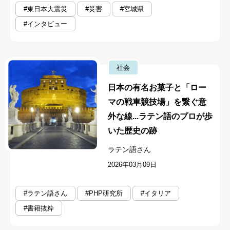
#東日本大震災
#災害
#宮城県
#インタビュー
社会
日本の有名お菓子と「ロー
マの戦車競技場」を繋ぐ意
外な線...ラテン語のプロが歩
いた歴史の跡
ラテン語さん
2026年03月09日
#ラテン語さん
#PHP研究所
#イタリア
#書籍抜粋