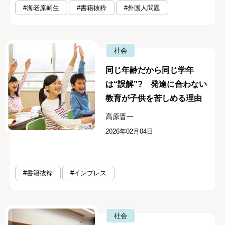
#海老原嗣生
#書籍抜粋
#外国人問題
社会
同じ年齢だから同じ学年
は“誤解”? 発達に合わない
教育が子供を苦しめる理由
高原晋一
2026年02月04日
#書籍抜粋
#インプレス
社会