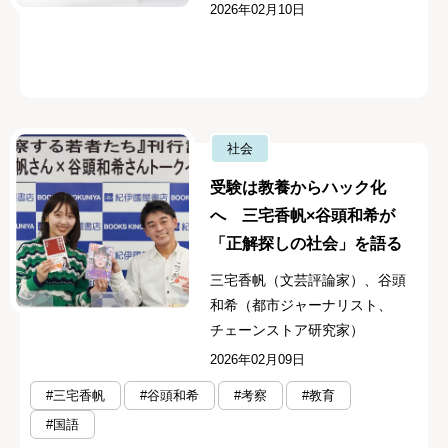
2026年02月10日
社会
受験は教養からハック化
へ 三宅香帆×谷頭和希が
「正解探しの社会」を語る
三宅香帆（文芸評論家）、谷頭
和希（都市ジャーナリスト、
チェーンストア研究家）
2026年02月09日
#三宅香帆
#谷頭和希
#考察
#教育
#国語