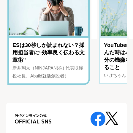
ESは30秒しか読まれない？採
YouTub
用担当者に“効率良く伝わる文
んだ時は本
章術”
分の機嫌を
ること
新井翔太（NINJAPAN(株) 代表取締
いけちゃん（Yo
役社長、Abuild就活創設者）