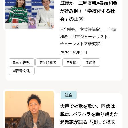
成形か 三宅香帆×谷頭和希
が読み解く「学校化する社
会」の正体
三宅香帆（文芸評論家）、谷頭
和希（都市ジャーナリスト、
チェーンストア研究家）
2026年02月05日
#三宅香帆
#谷頭和希
#考察
#教育
#若者文化
社会
大声で社歌を歌い、同僚は
脱走...パワハラを乗り越えた
起業家が語る「損して得取