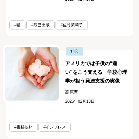
#猫
#辰巳出版
#佐竹茉莉子
社会
アメリカでは子供の“違
い”をこう支える 学校心理
学が担う発達支援の実像
高原晋一
2026年02月13日
#書籍抜粋
#インプレス