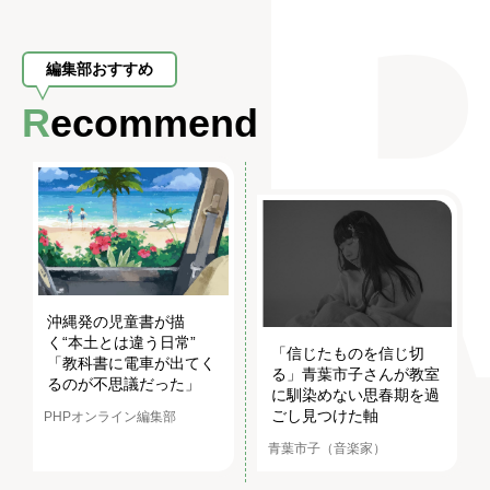
編集部おすすめ
Recommend
沖縄発の児童書が描
く“本土とは違う日常”
「信じたものを信じ切
「教科書に電車が出てく
る」青葉市子さんが教室
るのが不思議だった」
に馴染めない思春期を過
ごし見つけた軸
PHPオンライン編集部
青葉市子（音楽家）