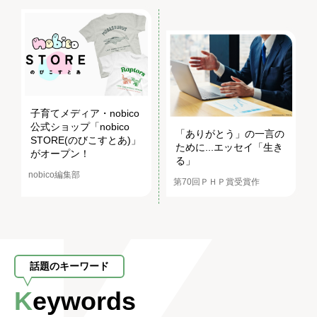
子育てメディア・nobico
公式ショップ「nobico
「ありがとう」の一言の
STORE(のびこすとあ)」
ために...エッセイ「生き
がオープン！
る」
nobico編集部
第70回ＰＨＰ賞受賞作
話題のキーワード
Keywords