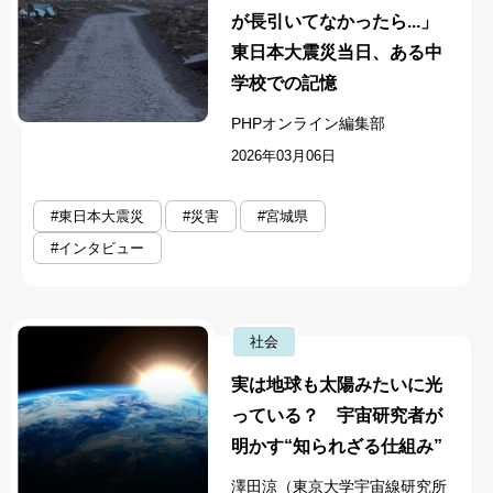
が長引いてなかったら...」
東日本大震災当日、ある中
学校での記憶
PHPオンライン編集部
2026年03月06日
#東日本大震災
#災害
#宮城県
#インタビュー
社会
実は地球も太陽みたいに光
っている？ 宇宙研究者が
明かす“知られざる仕組み”
澤田涼（東京大学宇宙線研究所