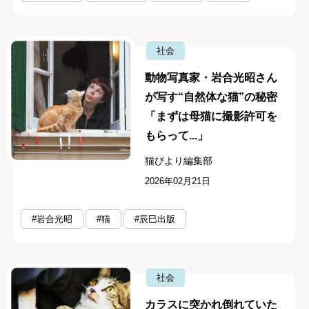
社会
動物写真家・岩合光昭さん
が写す“自然体な猫”の秘密
「まずは母猫に撮影許可を
もらって...」
猫びより編集部
2026年02月21日
#岩合光昭
#猫
#辰巳出版
社会
カラスに突かれ倒れていた