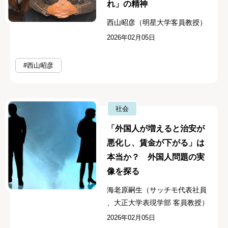
れ」の精神
西山昭彦（明星大学客員教授）
2026年02月05日
#西山昭彦
社会
「外国人が増えると治安が
悪化し、賃金が下がる」は
本当か？ 外国人問題の実
像を探る
海老原嗣生（サッチモ代表社員
、大正大学表現学部 客員教授）
2026年02月05日