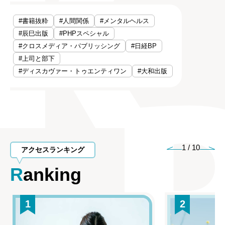
#書籍抜粋
#人間関係
#メンタルヘルス
#辰巳出版
#PHPスペシャル
#クロスメディア・パブリッシング
#日経BP
#上司と部下
#ディスカヴァー・トゥエンティワン
#大和出版
1
/
10
アクセスランキング
Ranking
1
2