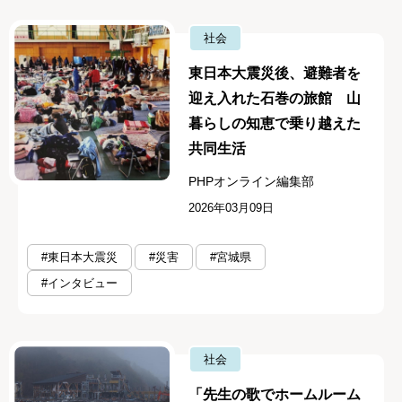
社会
東日本大震災後、避難者を
迎え入れた石巻の旅館 山
暮らしの知恵で乗り越えた
共同生活
PHPオンライン編集部
2026年03月09日
#東日本大震災
#災害
#宮城県
#インタビュー
社会
「先生の歌でホームルーム