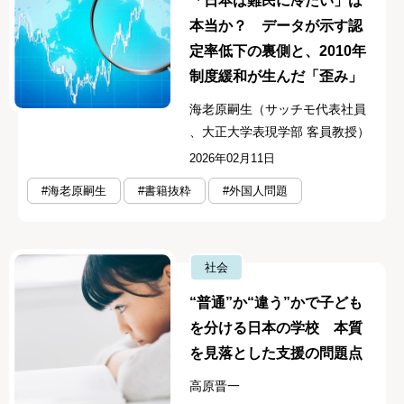
「日本は難民に冷たい」は
本当か？ データが示す認
定率低下の裏側と、2010年
制度緩和が生んだ「歪み」
海老原嗣生（サッチモ代表社員
、大正大学表現学部 客員教授）
2026年02月11日
#海老原嗣生
#書籍抜粋
#外国人問題
社会
“普通”か“違う”かで子ども
を分ける日本の学校 本質
を見落とした支援の問題点
高原晋一