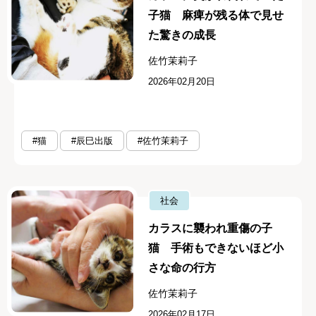
子猫 麻痺が残る体で見せ
た驚きの成長
佐竹茉莉子
2026年02月20日
#猫
#辰巳出版
#佐竹茉莉子
社会
カラスに襲われ重傷の子
猫 手術もできないほど小
さな命の行方
佐竹茉莉子
2026年02月17日