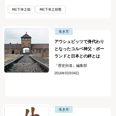
#松下幸之助
#松下幸之助塾
生き方
アウシュビッツで身代わり
となったコルベ神父・ポー
ランドと日本との絆とは
『歴史街道』編集部
2014年03月04日
生き方