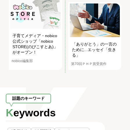
子育てメディア・nobico
公式ショップ「nobico
「ありがとう」の一言の
STORE(のびこすとあ)」
ために...エッセイ「生き
がオープン！
る」
nobico編集部
第70回ＰＨＰ賞受賞作
話題のキーワード
Keywords