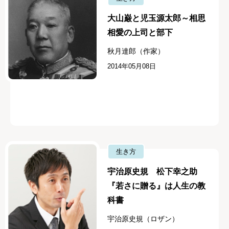
大山巌と児玉源太郎～相思
相愛の上司と部下
秋月達郎（作家）
2014年05月08日
生き方
宇治原史規 松下幸之助
『若さに贈る』は人生の教
科書
宇治原史規（ロザン）