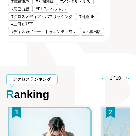
#書籍抜粋
#人間関係
#メンタルヘルス
#辰巳出版
#PHPスペシャル
#クロスメディア・パブリッシング
#日経BP
#上司と部下
#ディスカヴァー・トゥエンティワン
#大和出版
1
/
10
アクセスランキング
Ranking
1
2