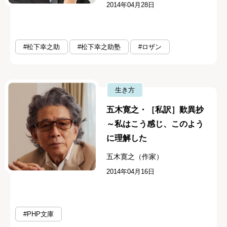
2014年04月28日
#松下幸之助
#松下幸之助塾
#ロザン
生き方
五木寛之・［私訳］歎異抄
～私はこう感じ、このよう
に理解した
五木寛之（作家）
2014年04月16日
#PHP文庫