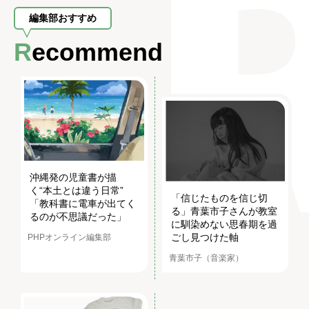
編集部おすすめ
Recommend
沖縄発の児童書が描
く“本土とは違う日常”
「信じたものを信じ切
「教科書に電車が出てく
る」青葉市子さんが教室
るのが不思議だった」
に馴染めない思春期を過
ごし見つけた軸
PHPオンライン編集部
青葉市子（音楽家）