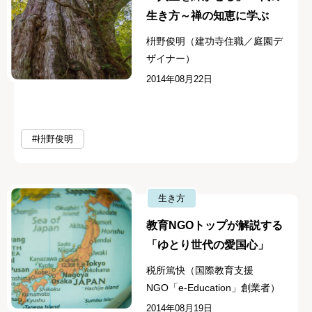
生き方～禅の知恵に学ぶ
枡野俊明（建功寺住職／庭園デ
ザイナー）
2014年08月22日
#枡野俊明
生き方
教育NGOトップが解説する
「ゆとり世代の愛国心」
税所篤快（国際教育支援
NGO「e-Education」創業者）
2014年08月19日