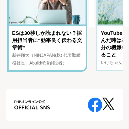
ESは30秒しか読まれない？採
YouTub
用担当者に“効率良く伝わる文
んだ時は本
章術”
分の機嫌を
ること
新井翔太（NINJAPAN(株) 代表取締
いけちゃん（Yo
役社長、Abuild就活創設者）