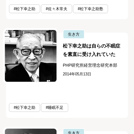
#松下幸之助
#佐々木常夫
#松下幸之助塾
生き方
松下幸之助は自らの不眠症
を素直に受け入れていた
PHP研究所経営理念研究本部
2014年05月13日
#松下幸之助
#睡眠不足
生き方