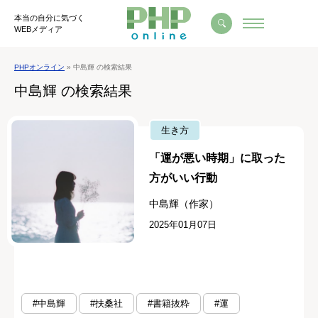
本当の自分に気づく
WEBメディア
PHPオンライン
» 中島輝 の検索結果
中島輝 の検索結果
生き方
「運が悪い時期」に取った
方がいい行動
中島輝（作家）
2025年01月07日
#中島輝
#扶桑社
#書籍抜粋
#運