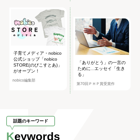
子育てメディア・nobico
公式ショップ「nobico
「ありがとう」の一言の
STORE(のびこすとあ)」
ために...エッセイ「生き
がオープン！
る」
nobico編集部
第70回ＰＨＰ賞受賞作
話題のキーワード
Keywords