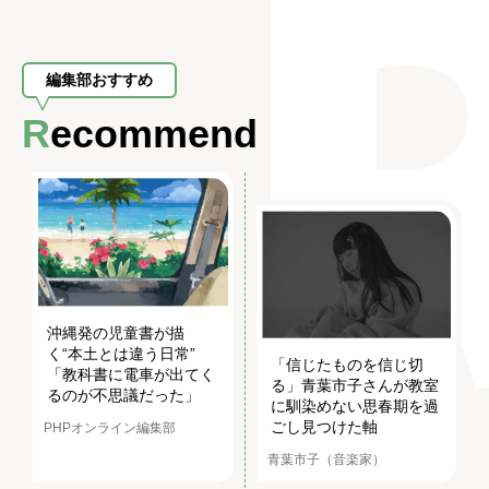
編集部おすすめ
Recommend
沖縄発の児童書が描
く“本土とは違う日常”
「信じたものを信じ切
「教科書に電車が出てく
る」青葉市子さんが教室
るのが不思議だった」
に馴染めない思春期を過
ごし見つけた軸
PHPオンライン編集部
青葉市子（音楽家）