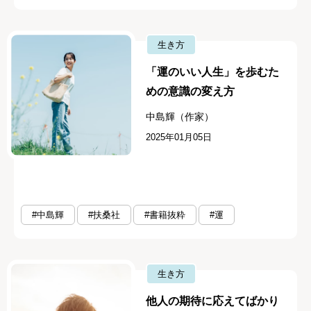
生き方
「運のいい人生」を歩むた
めの意識の変え方
中島輝（作家）
2025年01月05日
#中島輝
#扶桑社
#書籍抜粋
#運
生き方
他人の期待に応えてばかり