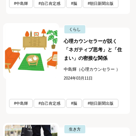
#中島輝
#自己肯定感
#脳
#朝日新聞出版
くらし
心理カウンセラーが説く
「ネガティブ思考」と「住
まい」の密接な関係
中島輝（心理カウンセラー ）
2024年03月11日
#中島輝
#自己肯定感
#脳
#朝日新聞出版
生き方