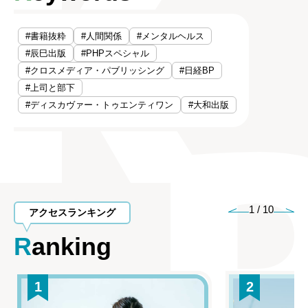
#書籍抜粋
#人間関係
#メンタルヘルス
#辰巳出版
#PHPスペシャル
#クロスメディア・パブリッシング
#日経BP
#上司と部下
#ディスカヴァー・トゥエンティワン
#大和出版
1
/
10
アクセスランキング
Ranking
1
2