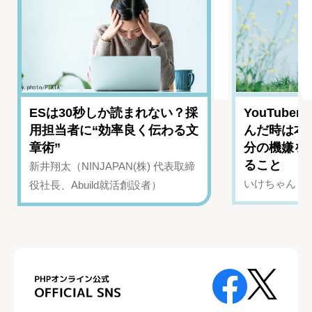
ESは30秒しか読まれない？採
YouTub
用担当者に“効率良く伝わる文
んだ時は本
章術”
分の機嫌を
ること
新井翔太（NINJAPAN(株) 代表取締
いけちゃん（Yo
役社長、Abuild就活創設者）