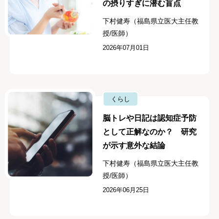
の摂りすぎに潜む盲点
下村健寿（福島県立医大主任教
授/医師）
2026年07月01日
くらし
脳トレや日記は認知症予防
として正解なのか？ 研究
が示す意外な結論
下村健寿（福島県立医大主任教
授/医師）
2026年06月25日