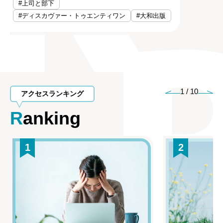
#上司と部下
#ディスカヴァー・トゥエンティワン
#大和出版
1
/
10
アクセスランキング
Ranking
1
2