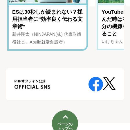
ESは30秒しか読まれない？採
YouTub
用担当者に“効率良く伝わる文
んだ時は本
章術”
分の機嫌を
ること
新井翔太（NINJAPAN(株) 代表取締
いけちゃん（Yo
役社長、Abuild就活創設者）
ページの
トップへ