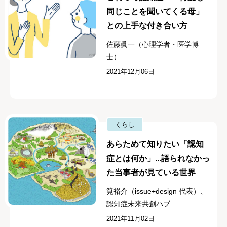
同じことを聞いてくる母」
との上手な付き合い方
佐藤眞一（心理学者・医学博
士）
2021年12月06日
くらし
あらためて知りたい「認知
症とは何か」...語られなかっ
た当事者が見ている世界
筧裕介（issue+design 代表）、
認知症未来共創ハブ
2021年11月02日