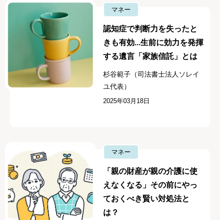
マネー
認知症で判断力を失ったと
きも有効...生前に効力を発揮
する遺言「家族信託」とは
杉谷範子（司法書士法人ソレイ
ユ代表）
2025年03月18日
マネー
「親の財産が親の介護に使
えなくなる」その前にやっ
ておくべき賢い対処法と
は？