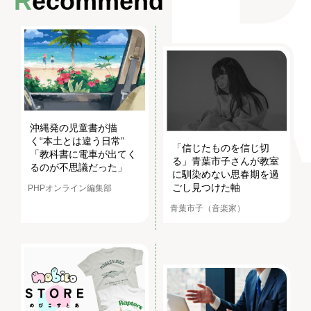
Recommend
沖縄発の児童書が描
く“本土とは違う日常”
「信じたものを信じ切
「教科書に電車が出てく
る」青葉市子さんが教室
るのが不思議だった」
に馴染めない思春期を過
ごし見つけた軸
PHPオンライン編集部
青葉市子（音楽家）