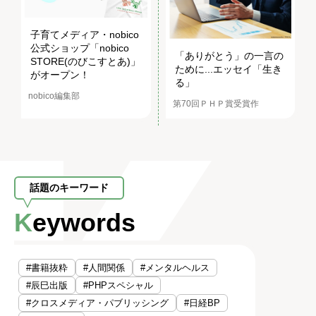
子育てメディア・nobico
公式ショップ「nobico
「ありがとう」の一言の
STORE(のびこすとあ)」
ために...エッセイ「生き
がオープン！
る」
nobico編集部
第70回ＰＨＰ賞受賞作
話題のキーワード
Keywords
#書籍抜粋
#人間関係
#メンタルヘルス
#辰巳出版
#PHPスペシャル
#クロスメディア・パブリッシング
#日経BP