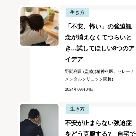
生き方
「不安、怖い」の強迫観
念が消えなくてつらいと
き...試してほしい8つのア
イデア
野間利昌 (監修)(精神科医。セレーナ
メンタルクリニック院長)
2024年09月04日
生き方
不安が止まらない強迫症
をどう克服する? 自宅で