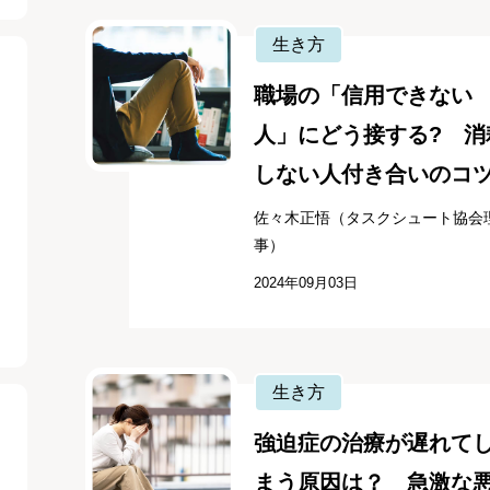
生き方
職場の「信用できない
人」にどう接する? 消
しない人付き合いのコ
佐々木正悟（タスクシュート協会
事）
2024年09月03日
生き方
強迫症の治療が遅れて
まう原因は？ 急激な