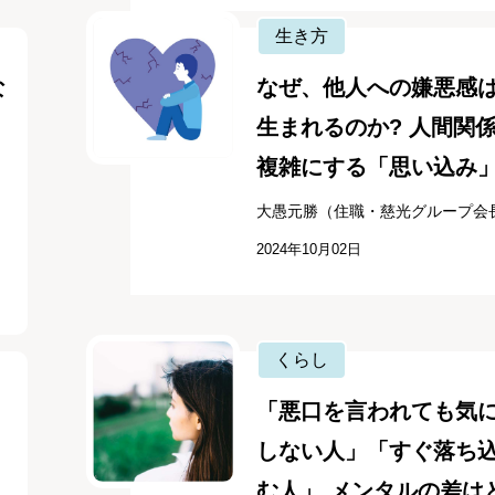
生き方
な
なぜ、他人への嫌悪感
生まれるのか? 人間関
複雑にする「思い込み
大愚元勝（住職・慈光グループ会
2024年10月02日
くらし
「悪口を言われても気
しない人」「すぐ落ち
む人」 メンタルの差は