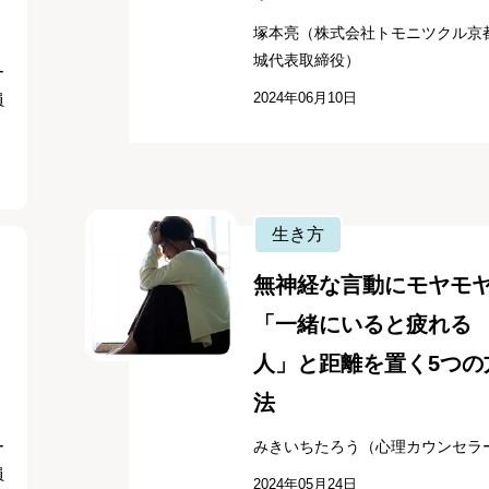
塚本亮（株式会社トモニツクル京
城代表取締役）
ー
2024年06月10日
員
生き方
無神経な言動にモヤモヤ.
「一緒にいると疲れる
人」と距離を置く5つの
法
ー
みきいちたろう（心理カウンセラ
員
2024年05月24日