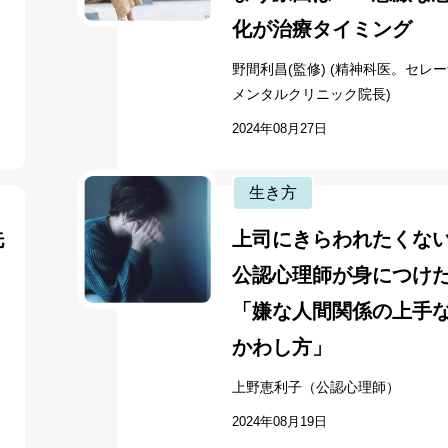
化が治療タイミング
野間利昌(監修) (精神科医。セレ
メンタルクリニック院長)
2024年08月27日
生き方
洗
上司にきらわれたくない.
公認心理師が身につけ
「嫌な人間関係の上手
かわし方」
上野恵利子（公認心理師）
2024年08月19日