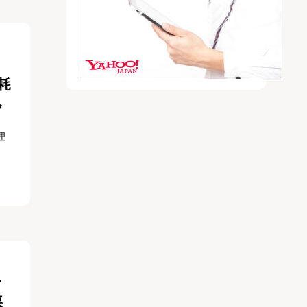
耗
ツ
理
し
悪