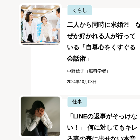
くらし
二人から同時に求婚?! 
ぜか好かれる人が行って
いる「自尊心をくすぐる
会話術」
中野信子（脳科学者）
2024年10月03日
仕事
「LINEの返事がそっけな
い！」 何に対してもキレ
る妻の表に出せない本音