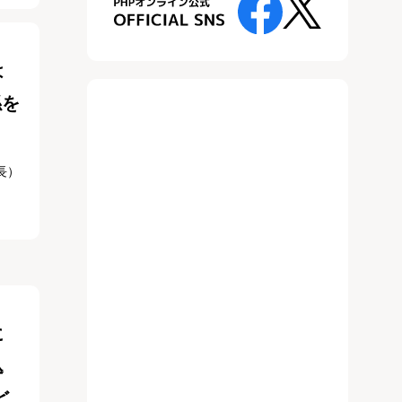
は
係を
」
長）
に
込
ど