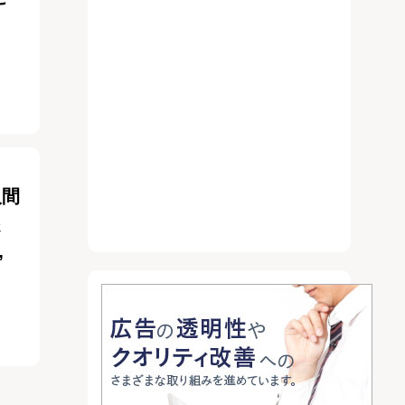
人間
さ
”