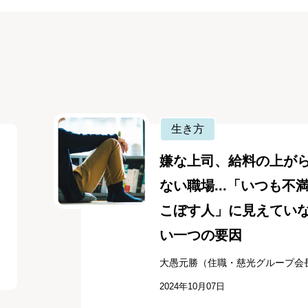
生き方
嫌な上司、給料の上が
ない職場...「いつも不
こぼす人」に見えてい
い一つの要因
大愚元勝（住職・慈光グループ会
2024年10月07日