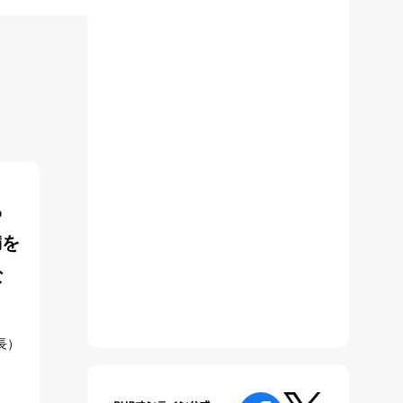
ら
満を
な
長）