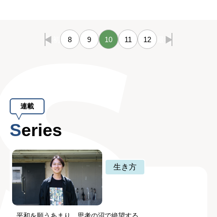
最初
8
9
10
11
12
最後
連載
Series
生き方
平和を願うあまり、思考の沼で絶望する