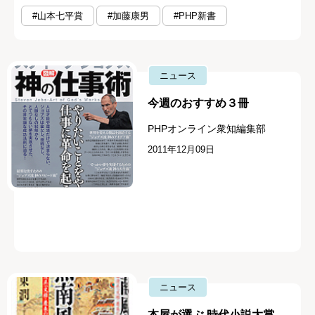
#山本七平賞
#加藤康男
#PHP新書
ニュース
今週のおすすめ３冊
PHPオンライン衆知編集部
2011年12月09日
ニュース
本屋が選ぶ 時代小説大賞