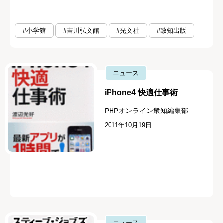
#小学館
#吉川弘文館
#光文社
#致知出版
ニュース
iPhone4 快適仕事術
PHPオンライン衆知編集部
2011年10月19日
ニュース