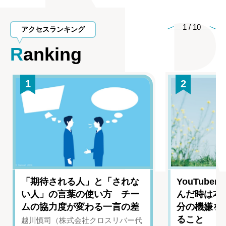
1
/
10
アクセスランキング
Ranking
1
2
「期待される人」と「されな
YouTub
い人」の言葉の使い方 チー
んだ時は本
ムの協力度が変わる一言の差
分の機嫌を
ること
越川慎司（株式会社クロスリバー代