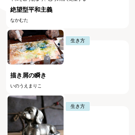
絶望型平和主義
なかむた
生き方
描き屑の瞬き
いのうえまりこ
生き方