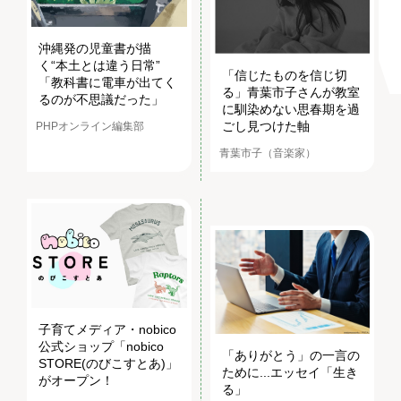
沖縄発の児童書が描
く“本土とは違う日常”
「信じたものを信じ切
「教科書に電車が出てく
る」青葉市子さんが教室
るのが不思議だった」
に馴染めない思春期を過
ごし見つけた軸
PHPオンライン編集部
青葉市子（音楽家）
子育てメディア・nobico
公式ショップ「nobico
「ありがとう」の一言の
STORE(のびこすとあ)」
ために...エッセイ「生き
がオープン！
る」