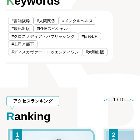
Keywords
#書籍抜粋
#人間関係
#メンタルヘルス
#辰巳出版
#PHPスペシャル
#クロスメディア・パブリッシング
#日経BP
#上司と部下
#ディスカヴァー・トゥエンティワン
#大和出版
1
/
10
アクセスランキング
Ranking
1
2