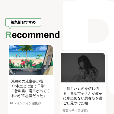
編集部おすすめ
Recommend
沖縄発の児童書が描
く“本土とは違う日常”
「信じたものを信じ切
「教科書に電車が出てく
る」青葉市子さんが教室
るのが不思議だった」
に馴染めない思春期を過
ごし見つけた軸
PHPオンライン編集部
青葉市子（音楽家）