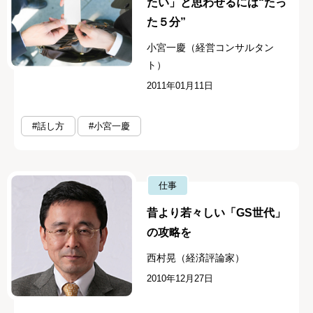
たい」と思わせるには“たっ
た５分”
小宮一慶（経営コンサルタン
ト）
2011年01月11日
#話し方
#小宮一慶
仕事
昔より若々しい「GS世代」
の攻略を
西村晃（経済評論家）
2010年12月27日