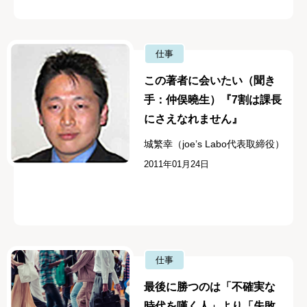
仕事
この著者に会いたい（聞き
手：仲俣曉生）『7割は課長
にさえなれません』
城繁幸（joe’s Labo代表取締役）
2011年01月24日
仕事
最後に勝つのは「不確実な
時代を嘆く人」より「失敗