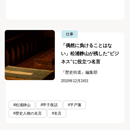
仕事
「偶然に負けることはな
い」松浦静山が残した“ビジ
ネス”に役立つ名言
『歴史街道』編集部
2010年12月24日
#松浦静山
#甲子夜話
#平戸藩
#歴史人物の名言
#名言