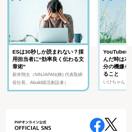
ESは30秒しか読まれない？採
YouTub
用担当者に“効率良く伝わる文
んだ時は本
章術”
分の機嫌を
ること
新井翔太（NINJAPAN(株) 代表取締
いけちゃん（Yo
役社長、Abuild就活創設者）