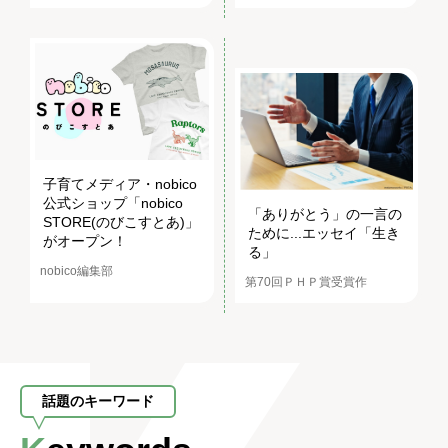
子育てメディア・nobico
公式ショップ「nobico
「ありがとう」の一言の
STORE(のびこすとあ)」
ために...エッセイ「生き
がオープン！
る」
nobico編集部
第70回ＰＨＰ賞受賞作
話題のキーワード