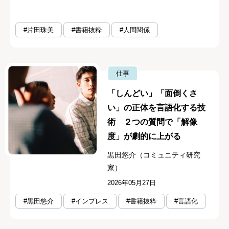
#片田珠美
#書籍抜粋
#人間関係
仕事
「しんどい」「面倒くさ
い」の正体を言語化する技
術 ２つの質問で「解像
度」が劇的に上がる
黒田悠介（コミュニティ研究
家）
2026年05月27日
#黒田悠介
#インプレス
#書籍抜粋
#言語化