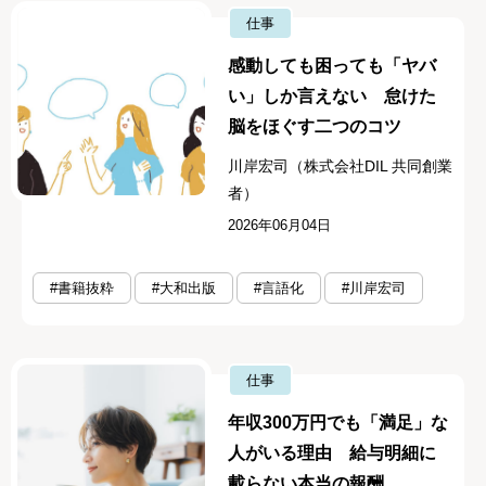
仕事
感動しても困っても「ヤバ
い」しか言えない 怠けた
脳をほぐす二つのコツ
川岸宏司（株式会社DIL 共同創業
者）
2026年06月04日
#書籍抜粋
#大和出版
#言語化
#川岸宏司
仕事
年収300万円でも「満足」な
人がいる理由 給与明細に
載らない本当の報酬