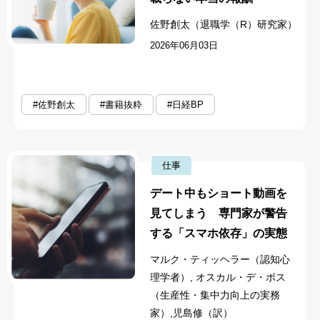
佐野創太（退職学（R）研究家）
2026年06月03日
#佐野創太
#書籍抜粋
#日経BP
仕事
デート中もショート動画を
見てしまう 専門家が警告
する「スマホ依存」の実態
マルク・ティッヘラー（認知心
理学者）, オスカル・デ・ボス
（生産性・集中力向上の実務
家）,児島修（訳）