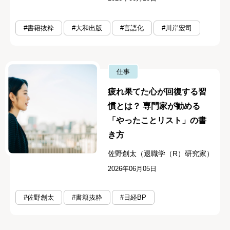
#書籍抜粋
#大和出版
#言語化
#川岸宏司
仕事
疲れ果てた心が回復する習
慣とは？ 専門家が勧める
「やったことリスト」の書
き方
佐野創太（退職学（R）研究家）
2026年06月05日
#佐野創太
#書籍抜粋
#日経BP