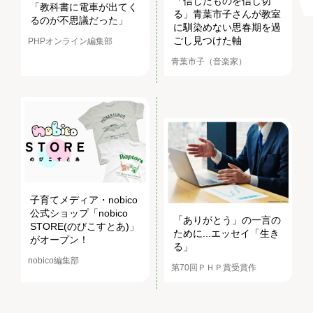
「信じたものを信じ切
「教科書に電車が出てく
る」青葉市子さんが教室
るのが不思議だった」
に馴染めない思春期を過
ごし見つけた軸
PHPオンライン編集部
青葉市子（音楽家）
子育てメディア・nobico
公式ショップ「nobico
「ありがとう」の一言の
STORE(のびこすとあ)」
ために...エッセイ「生き
がオープン！
る」
nobico編集部
第70回ＰＨＰ賞受賞作