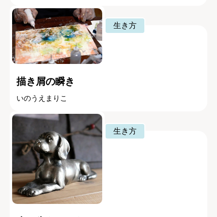
生き方
描き屑の瞬き
いのうえまりこ
生き方