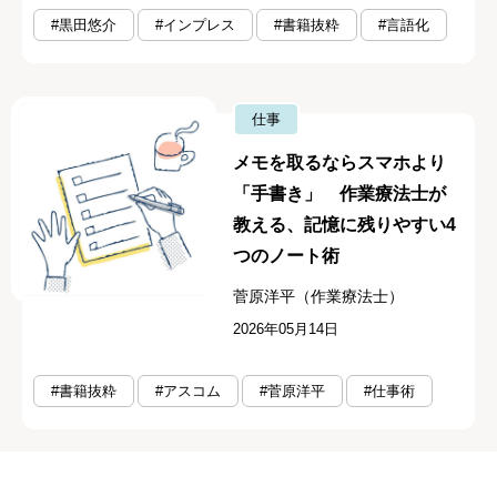
#黒田悠介
#インプレス
#書籍抜粋
#言語化
仕事
メモを取るならスマホより
「手書き」 作業療法士が
教える、記憶に残りやすい4
つのノート術
菅原洋平（作業療法士）
2026年05月14日
#書籍抜粋
#アスコム
#菅原洋平
#仕事術