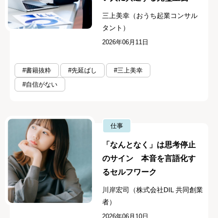
三上美幸（おうち起業コンサル
タント）
2026年06月11日
#書籍抜粋
#先延ばし
#三上美幸
#自信がない
仕事
「なんとなく」は思考停止
のサイン 本音を言語化す
るセルフワーク
川岸宏司（株式会社DIL 共同創業
者）
2026年06月10日