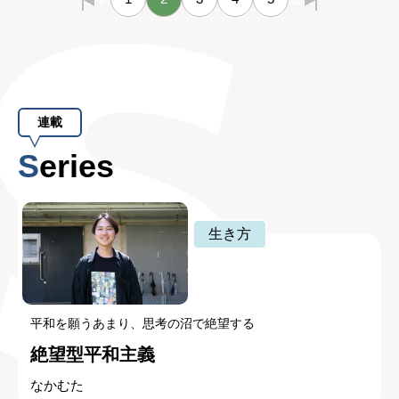
連載
Series
生き方
平和を願うあまり、思考の沼で絶望する
絶望型平和主義
なかむた