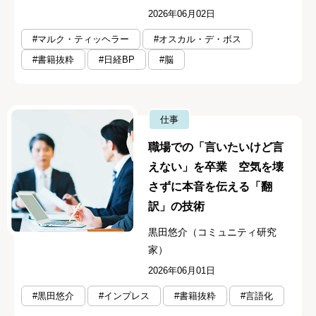
2026年06月02日
#マルク・ティッヘラー
#オスカル・デ・ボス
#書籍抜粋
#日経BP
#脳
仕事
職場での「言いたいけど言
えない」を卒業 空気を壊
さずに本音を伝える「翻
訳」の技術
黒田悠介（コミュニティ研究
家）
2026年06月01日
#黒田悠介
#インプレス
#書籍抜粋
#言語化