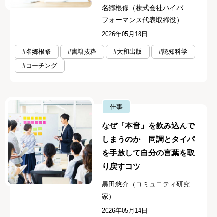
名郷根修（株式会社ハイパ
フォーマンス代表取締役）
2026年05月18日
#名郷根修
#書籍抜粋
#大和出版
#認知科学
#コーチング
仕事
なぜ「本音」を飲み込んで
しまうのか 同調とタイパ
を手放して自分の言葉を取
り戻すコツ
黒田悠介（コミュニティ研究
家）
2026年05月14日