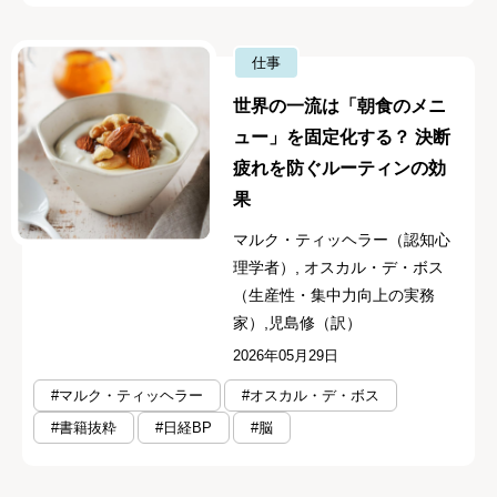
仕事
世界の一流は「朝食のメニ
ュー」を固定化する？ 決断
疲れを防ぐルーティンの効
果
マルク・ティッヘラー（認知心
理学者）, オスカル・デ・ボス
（生産性・集中力向上の実務
家）,児島修（訳）
2026年05月29日
#マルク・ティッヘラー
#オスカル・デ・ボス
#書籍抜粋
#日経BP
#脳