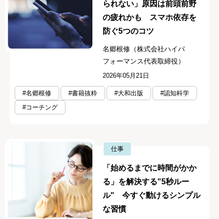
られない」原因は前頭前野
の疲れかも スマホ依存を
防ぐ5つのコツ
名郷根修（株式会社ハイパ
フォーマンス代表取締役）
2026年05月21日
#名郷根修
#書籍抜粋
#大和出版
#認知科学
#コーチング
仕事
「始めるまでに時間がかか
る」を解決する"5秒ルー
ル" 今すぐ動けるシンプル
な習慣