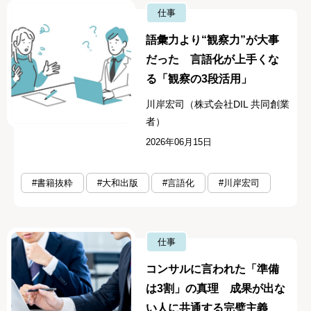
仕事
語彙力より“観察力”が大事
だった 言語化が上手くな
る「観察の3段活用」
川岸宏司（株式会社DIL 共同創業
者）
2026年06月15日
#書籍抜粋
#大和出版
#言語化
#川岸宏司
仕事
コンサルに言われた「準備
は3割」の真理 成果が出な
い人に共通する完璧主義