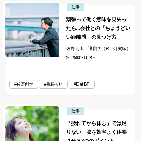
仕事
頑張って働く意味を見失っ
たら...会社との「ちょうどい
い距離感」の見つけ方
佐野創太（退職学（R）研究家）
2026年05月28日
#佐野創太
#書籍抜粋
#日経BP
仕事
「疲れてから休む」では足
りない 脳を効率よく休養
させる3つのポイント