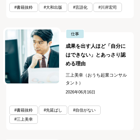
#書籍抜粋
#大和出版
#言語化
#川岸宏司
仕事
成果を出す人ほど「自分に
はできない」とあっさり認
める理由
三上美幸（おうち起業コンサル
タント）
2026年06月16日
#書籍抜粋
#先延ばし
#自信がない
#三上美幸