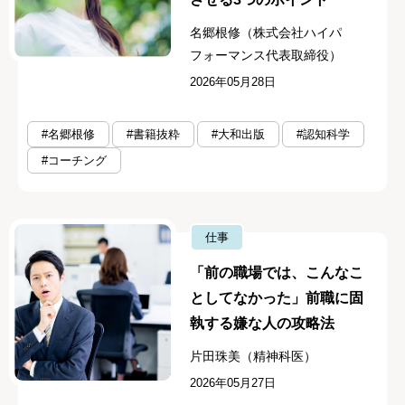
名郷根修（株式会社ハイパ
フォーマンス代表取締役）
2026年05月28日
#名郷根修
#書籍抜粋
#大和出版
#認知科学
#コーチング
仕事
「前の職場では、こんなこ
としてなかった」前職に固
執する嫌な人の攻略法
片田珠美（精神科医）
2026年05月27日