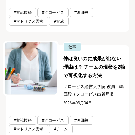
#書籍抜粋
#グロービス
#嶋田毅
#マトリクス思考
#育成
仕事
仲は良いのに成果が出ない
理由は？ チームの現状を2軸
で可視化する方法
グロービス経営大学院 教員 嶋
田毅（グロービス出版局長）
2026年03月04日
#書籍抜粋
#グロービス
#嶋田毅
#マトリクス思考
#チーム