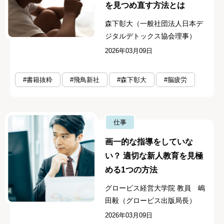
を見つめ直す方法とは
森下彰大（一般社団法人日本デ
ジタルデトックス協会理事）
2026年03月09日
#書籍抜粋
#飛鳥新社
#森下彰大
#脳疲労
仕事
画一的な指導をしていな
い？ 適切な新人教育を見極
める1つの方法
グロービス経営大学院 教員 嶋
田毅（グロービス出版局長）
2026年03月09日