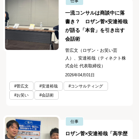
仕事
一流コンサルは商談中に落
書き？ ロザン菅×安達裕哉
が語る「本音」を引き出す
会話術
菅広文（ロザン・お笑い芸
人）、安達裕哉（ティネクト株
式会社 代表取締役）
2026年04月01日
#菅広文
#安達裕哉
#コンサルティング
#お笑い
#会話術
仕事
ロザン菅×安達裕哉「高学歴