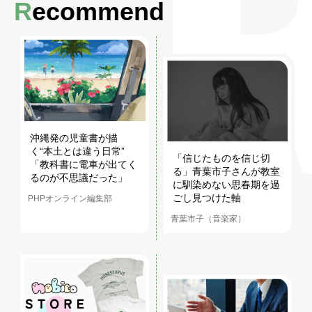
Recommend
沖縄発の児童書が描
く“本土とは違う日常”
「信じたものを信じ切
「教科書に電車が出てく
る」青葉市子さんが教室
るのが不思議だった」
に馴染めない思春期を過
ごし見つけた軸
PHPオンライン編集部
青葉市子（音楽家）