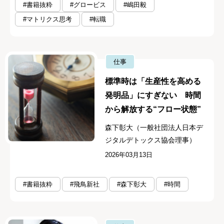
#書籍抜粋
#グロービス
#嶋田毅
#マトリクス思考
#転職
仕事
標準時は「生産性を高める
発明品」にすぎない 時間
から解放する“フロー状態”
森下彰大（一般社団法人日本デ
ジタルデトックス協会理事）
2026年03月13日
#書籍抜粋
#飛鳥新社
#森下彰大
#時間