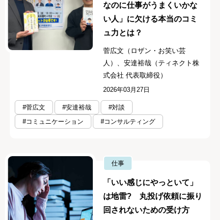
なのに仕事がうまくいかな
い人」に欠ける本当のコミ
ュ力とは？
菅広文（ロザン・お笑い芸
人）、安達裕哉（ティネクト株
式会社 代表取締役）
2026年03月27日
#菅広文
#安達裕哉
#対談
#コミュニケーション
#コンサルティング
仕事
「いい感じにやっといて」
は地雷? 丸投げ依頼に振り
回されないための受け方