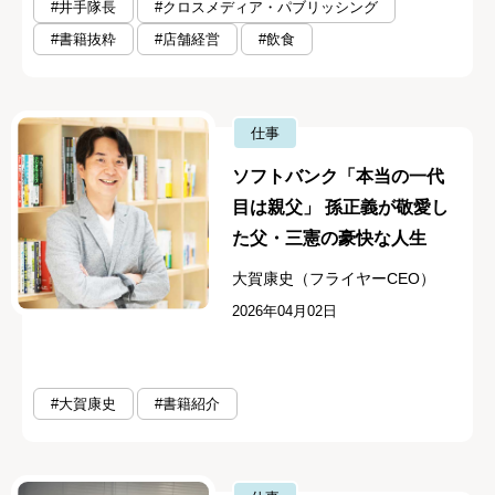
#井手隊長
#クロスメディア・パブリッシング
#書籍抜粋
#店舗経営
#飲食
仕事
ソフトバンク「本当の一代
目は親父」 孫正義が敬愛し
た父・三憲の豪快な人生
大賀康史（フライヤーCEO）
2026年04月02日
#大賀康史
#書籍紹介