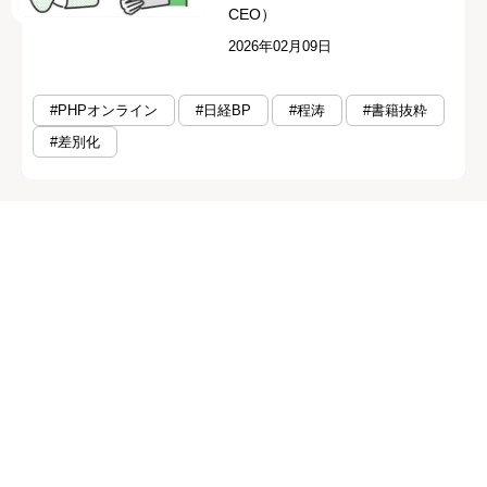
CEO）
2026年02月09日
#PHPオンライン
#日経BP
#程涛
#書籍抜粋
#差別化