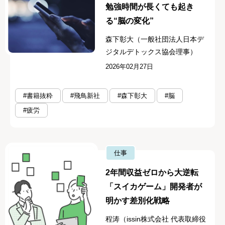
勉強時間が長くても起き
る“脳の変化”
森下彰大（一般社団法人日本デ
ジタルデトックス協会理事）
2026年02月27日
#書籍抜粋
#飛鳥新社
#森下彰大
#脳
#疲労
仕事
2年間収益ゼロから大逆転
「スイカゲーム」開発者が
明かす差別化戦略
程涛（issin株式会社 代表取締役