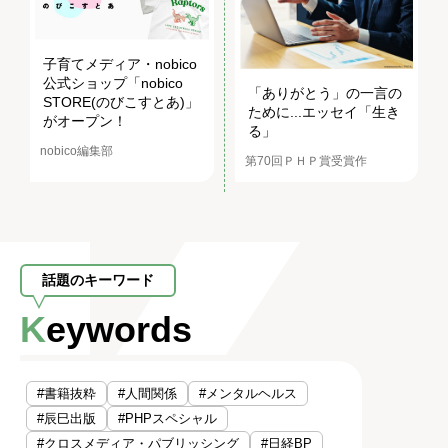
子育てメディア・nobico
公式ショップ「nobico
「ありがとう」の一言の
STORE(のびこすとあ)」
ために...エッセイ「生き
がオープン！
る」
nobico編集部
第70回ＰＨＰ賞受賞作
話題のキーワード
Keywords
#書籍抜粋
#人間関係
#メンタルヘルス
#辰巳出版
#PHPスペシャル
#クロスメディア・パブリッシング
#日経BP