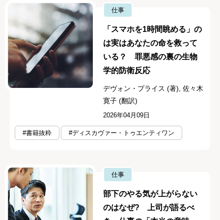
仕事
「スマホを1時間眺める」の
は実はあなたの命を救って
いる？ 罪悪感の裏の生物
学的防衛反応
デヴォン・プライス (著), 佐々木
寛子 (翻訳)
2026年04月09日
#書籍抜粋
#ディスカヴァー・トゥエンティワン
仕事
部下のやる気が上がらない
のはなぜ? 上司が語るべ