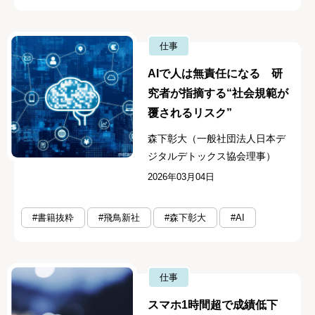
仕事
AIで人は無責任になる 研
究者が指摘する“社会規範が
覆されるリスク”
森下彰大（一般社団法人日本デ
ジタルデトックス協会理事）
2026年03月04日
#書籍抜粋
#飛鳥新社
#森下彰大
#AI
仕事
スマホ1時間超で成績低下