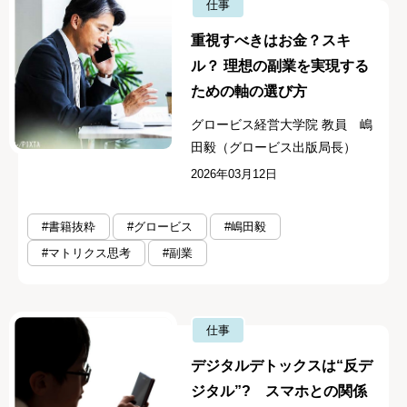
仕事
重視すべきはお金？スキ
ル？ 理想の副業を実現する
ための軸の選び方
グロービス経営大学院 教員 嶋
田毅（グロービス出版局長）
2026年03月12日
#書籍抜粋
#グロービス
#嶋田毅
#マトリクス思考
#副業
仕事
デジタルデトックスは“反デ
ジタル”? スマホとの関係