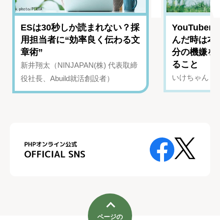
ESは30秒しか読まれない？採
YouTub
用担当者に“効率良く伝わる文
んだ時は本
章術”
分の機嫌を
ること
新井翔太（NINJAPAN(株) 代表取締
いけちゃん（Yo
役社長、Abuild就活創設者）
ページの