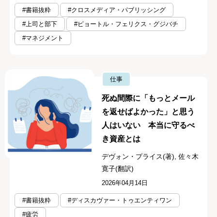
#書籍抜粋
#クロスメディア・パブリッシング
#上司と部下
#ピョートル・フェリクス・グジバチ
#マネジメント
仕事
死ぬ間際に「もっとメール
を返せばよかった」と思う
人はいない 本当に守るべ
き資産とは
デヴォン・プライス(著), 佐々木
寛子(翻訳)
2026年04月14日
#書籍抜粋
#ディスカヴァー・トゥエンティワン
#疲労