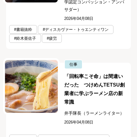
学認定コンパッション・アンバ
サダー）
2026年04月08日
#書籍抜粋
#ディスカヴァー・トゥエンティワン
#鈴木亜佐子
#疲労
仕事
「回転率こそ命」は間違い
だった つけめんTETSU創
業者に学ぶラーメン店の新
常識
井手隊長（ラーメンライター）
2026年04月08日