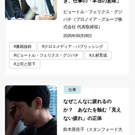
き、仕事の「本当の意味」
ピョートル・フェリクス・グジ
バチ（プロノイア・グループ株
式会社 代表取締役）
2026年04月09日
#書籍抜粋
#クロスメディア・パブリッシング
#ピョートル・フェリクス・グジバチ
#人材育成
#上司と部下
仕事
なぜこんなに疲れるの
か？ あなたを蝕む「見え
ない疲れ」の正体
鈴木亜佐子（スタンフォード大