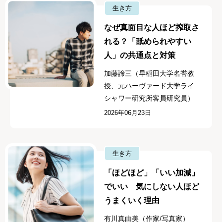
生き方
なぜ真面目な人ほど搾取さ
れる？「舐められやすい
人」の共通点と対策
加藤諦三（早稲田大学名誉教
授、元ハーヴァード大学ライ
シャワー研究所客員研究員）
2026年06月23日
生き方
「ほどほど」「いい加減」
でいい 気にしない人ほど
うまくいく理由
有川真由美（作家/写真家）