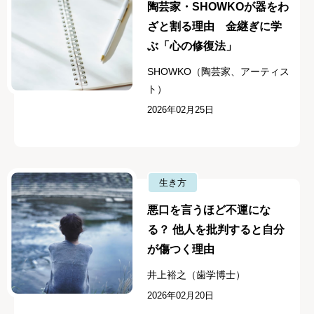
陶芸家・SHOWKOが器をわ
ざと割る理由 金継ぎに学
ぶ「心の修復法」
SHOWKO（陶芸家、アーティス
ト）
2026年02月25日
生き方
悪口を言うほど不運にな
る？ 他人を批判すると自分
が傷つく理由
井上裕之（歯学博士）
2026年02月20日