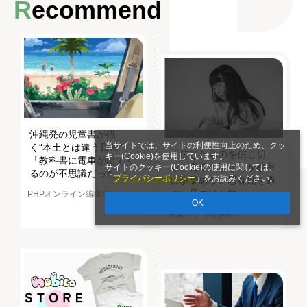
Recommend
沖縄発の児童書が描
当サイトでは、サイトの利便性向上のため、クッ
く“本土とは違う日常”
「信じたものを信じ切
キー(Cookie)を使用しています。
「教科書に電車が出てく
る」青葉市子さんが教室
サイトのクッキー(Cookie)の使用に関しては、
るのが不思議だった」
「
プライバシーポリシー
」をお読みください。
に馴染めない思春期を過
ごし見つけた軸
PHPオンライン編集部
OK
青葉市子（音楽家）