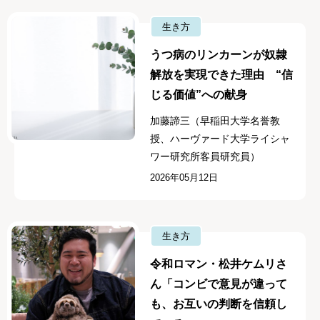
生き方
うつ病のリンカーンが奴隷
解放を実現できた理由 “信
じる価値”への献身
加藤諦三（早稲田大学名誉教
授、ハーヴァード大学ライシャ
ワー研究所客員研究員）
2026年05月12日
生き方
令和ロマン・松井ケムリさ
ん「コンビで意見が違って
も、お互いの判断を信頼し