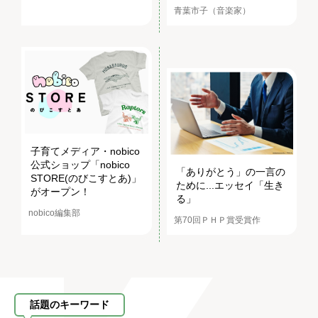
青葉市子（音楽家）
子育てメディア・nobico
公式ショップ「nobico
「ありがとう」の一言の
STORE(のびこすとあ)」
ために...エッセイ「生き
がオープン！
る」
nobico編集部
第70回ＰＨＰ賞受賞作
話題のキーワード