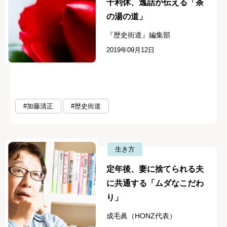
千利休、逸話が伝える「茶
の湯の道」
『歴史街道』編集部
2019年09月12日
#加藤清正
#歴史街道
生き方
定年後、妻に捨てられる夫
に共通する「ムダなこだわ
り」
成毛眞（HONZ代表）