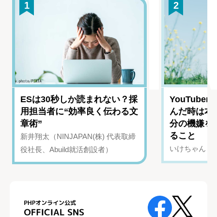
1
2
ESは30秒しか読まれない？採
YouTub
用担当者に“効率良く伝わる文
んだ時は本
章術”
分の機嫌を
ること
新井翔太（NINJAPAN(株) 代表取締
いけちゃん（Yo
役社長、Abuild就活創設者）