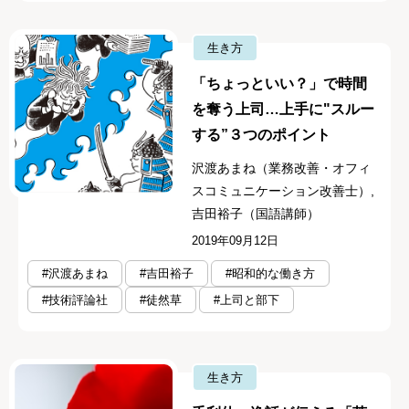
生き方
「ちょっといい？」で時間
を奪う上司…上手に"スルー
する”３つのポイント
沢渡あまね（業務改善・オフィ
スコミュニケーション改善士）,
吉田裕子（国語講師）
2019年09月12日
#沢渡あまね
#吉田裕子
#昭和的な働き方
#技術評論社
#徒然草
#上司と部下
生き方