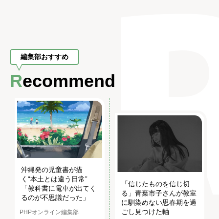
編集部おすすめ
Recommend
沖縄発の児童書が描
く“本土とは違う日常”
「信じたものを信じ切
「教科書に電車が出てく
る」青葉市子さんが教室
るのが不思議だった」
に馴染めない思春期を過
ごし見つけた軸
PHPオンライン編集部