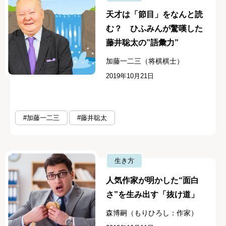
天才は「節目」をなんと読
む？ ひふみんが驚嘆した
藤井聡太の”語彙力”
加藤一二三（将棋棋士）
2019年10月21日
#加藤一二三
#藤井聡太
生き方
人気作家が明かした“面白
さ”を生み出す「抜け道」
森博嗣（もりひろし：作家）