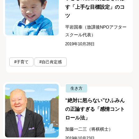
す「上手な目標設定」のコ
ツ
平岩国泰（放課後NPOアフター
スクール代表）
2019年10月28日
#子育て
#自己肯定感
生き方
“絶対に怒らない”ひふみん
の正論すぎる「感情コント
ロール法」
加藤一二三（将棋棋士）
2019年10月23日