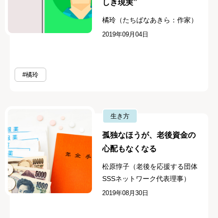
しき現実”
橘玲（たちばなあきら：作家）
2019年09月04日
#橘玲
生き方
孤独なほうが、老後資金の
心配もなくなる
松原惇子（老後を応援する団体
SSSネットワーク代表理事）
2019年08月30日