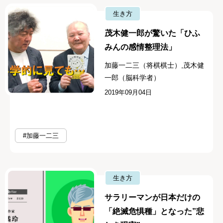
生き方
茂木健一郎が驚いた「ひふ
みんの感情整理法」
加藤一二三（将棋棋士）,茂木健
一郎（脳科学者）
2019年09月04日
#加藤一二三
生き方
サラリーマンが日本だけの
「絶滅危惧種」となった”悲