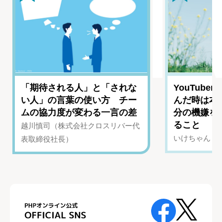
「期待される人」と「されな
YouTub
い人」の言葉の使い方 チー
んだ時は本
ムの協力度が変わる一言の差
分の機嫌を
ること
越川慎司（株式会社クロスリバー代
いけちゃん（Yo
表取締役社長）