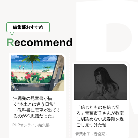
編集部おすすめ
Recommend
沖縄発の児童書が描
く“本土とは違う日常”
「信じたものを信じ切
「教科書に電車が出てく
る」青葉市子さんが教室
るのが不思議だった」
に馴染めない思春期を過
ごし見つけた軸
PHPオンライン編集部
青葉市子（音楽家）