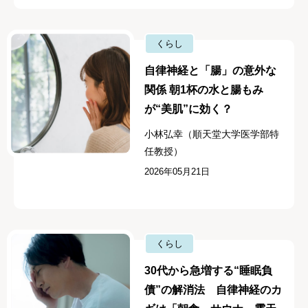
くらし
自律神経と「腸」の意外な
関係 朝1杯の水と腸もみ
が“美肌”に効く？
小林弘幸（順天堂大学医学部特
任教授）
2026年05月21日
くらし
30代から急増する“睡眠負
債”の解消法 自律神経のカ