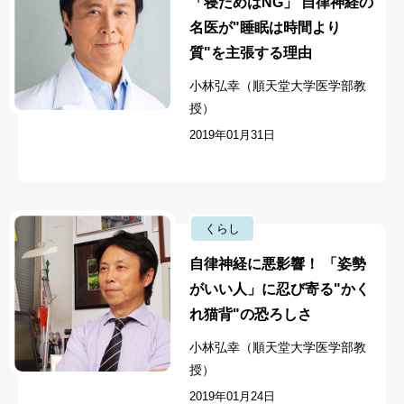
「寝だめはNG」 自律神経の
名医が"睡眠は時間より
質"を主張する理由
小林弘幸（順天堂大学医学部教
授）
2019年01月31日
くらし
自律神経に悪影響！ 「姿勢
がいい人」に忍び寄る"かく
れ猫背"の恐ろしさ
小林弘幸（順天堂大学医学部教
授）
2019年01月24日