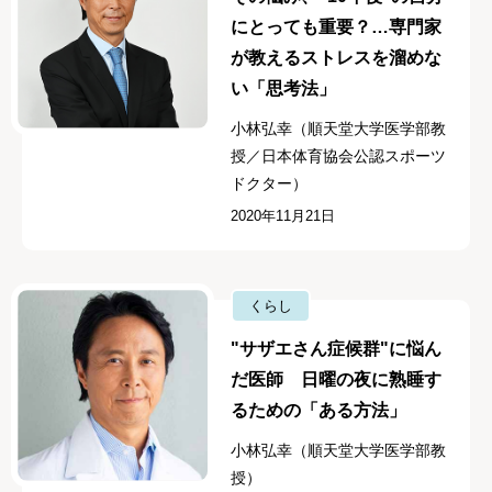
にとっても重要？…専門家
が教えるストレスを溜めな
い「思考法」
小林弘幸（順天堂大学医学部教
授／日本体育協会公認スポーツ
ドクター）
2020年11月21日
くらし
"サザエさん症候群"に悩ん
だ医師 日曜の夜に熟睡す
るための「ある方法」
小林弘幸（順天堂大学医学部教
授）