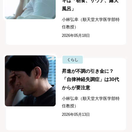
ギは「朝食、サウナ、露天
風呂」
小林弘幸（順天堂大学医学部特
任教授）
2026年05月18日
くらし
昇進が不調の引き金に？
「自律神経失調症」は30代
からが要注意
小林弘幸（順天堂大学医学部特
任教授）
2026年05月13日