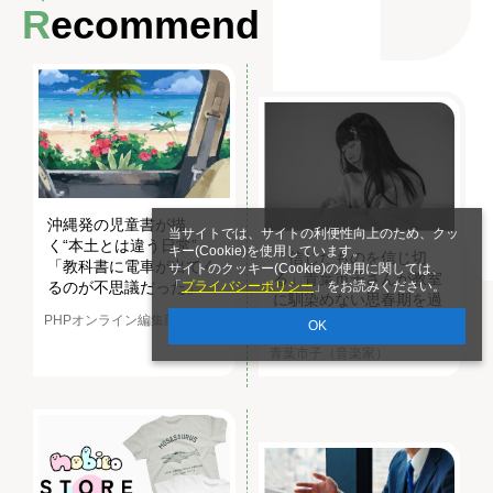
Recommend
沖縄発の児童書が描
当サイトでは、サイトの利便性向上のため、クッ
く“本土とは違う日常”
キー(Cookie)を使用しています。
「信じたものを信じ切
「教科書に電車が出てく
サイトのクッキー(Cookie)の使用に関しては、
る」青葉市子さんが教室
「
プライバシーポリシー
」をお読みください。
るのが不思議だった」
に馴染めない思春期を過
ごし見つけた軸
PHPオンライン編集部
OK
青葉市子（音楽家）