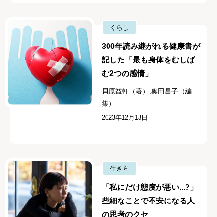
くらし
300年読み継がれる健康書が
記した「最も身体をむしば
む2つの感情」
貝原益軒（著）,奥田昌子（編
集）
2023年12月18日
生き方
「私にだけ態度が悪い...?」
些細なことで不安になる人
の思考のクセ