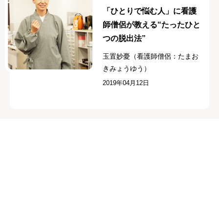
「ひとりで悩む人」に看護
師僧侶が教える“たったひと
つの脱出法”
玉置妙憂（看護師僧侶：たまお
きみょうゆう）
2019年04月12日