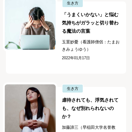
生き方
「うまくいかない」と悩む
気持ちがガラッと切り替わ
る魔法の言葉
玉置妙憂（看護師僧侶：たまお
きみょうゆう）
2022年01月17日
生き方
虐待されても、浮気されて
も、なぜ別れられないの
か？
加藤諦三（早稲田大学名誉教