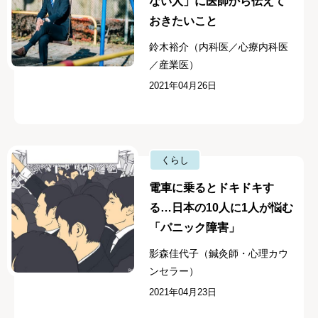
ない人」に医師から伝えて
おきたいこと
鈴木裕介（内科医／心療内科医
／産業医）
2021年04月26日
くらし
電車に乗るとドキドキす
る…日本の10人に1人が悩む
「パニック障害」
影森佳代子（鍼灸師・心理カウ
ンセラー）
2021年04月23日