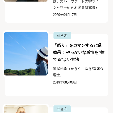
授、元ハーヴァード大学ライ
シャワー研究所客員研究員）
2020年04月17日
生き方
「怒り」をガマンすると逆
効果！ やっかいな感情を“捨
てる”よい方法
関屋裕希（せきや・ゆき/臨床心
理士）
2019年08月08日
生き方