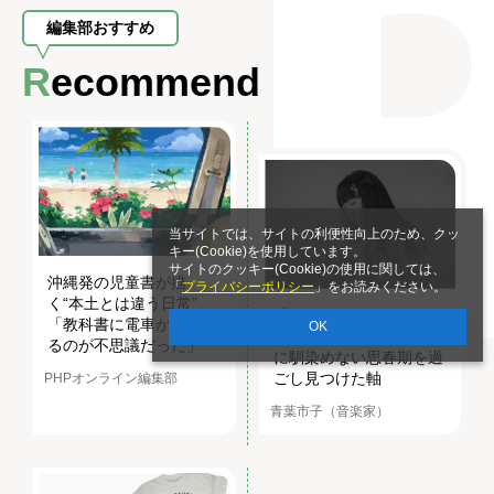
編集部おすすめ
Recommend
当サイトでは、サイトの利便性向上のため、クッ
キー(Cookie)を使用しています。
サイトのクッキー(Cookie)の使用に関しては、
沖縄発の児童書が描
「
プライバシーポリシー
」をお読みください。
く“本土とは違う日常”
「信じたものを信じ切
「教科書に電車が出てく
OK
る」青葉市子さんが教室
るのが不思議だった」
に馴染めない思春期を過
ごし見つけた軸
PHPオンライン編集部
青葉市子（音楽家）