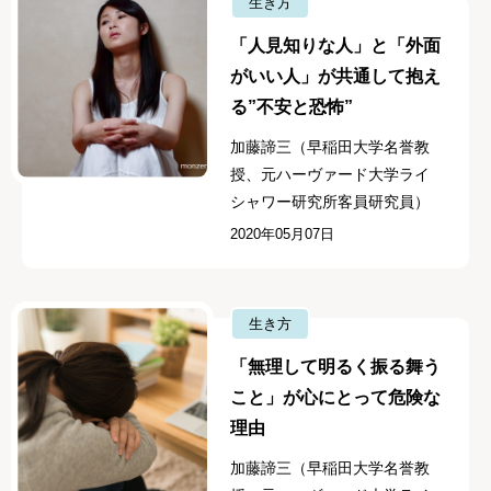
生き方
「人見知りな人」と「外面
がいい人」が共通して抱え
る”不安と恐怖”
加藤諦三（早稲田大学名誉教
授、元ハーヴァード大学ライ
シャワー研究所客員研究員）
2020年05月07日
生き方
「無理して明るく振る舞う
こと」が心にとって危険な
理由
加藤諦三（早稲田大学名誉教