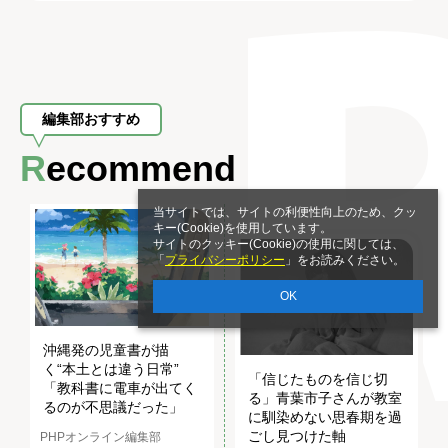
編集部おすすめ
Recommend
当サイトでは、サイトの利便性向上のため、クッ
キー(Cookie)を使用しています。
サイトのクッキー(Cookie)の使用に関しては、
「
プライバシーポリシー
」をお読みください。
OK
沖縄発の児童書が描
く“本土とは違う日常”
「信じたものを信じ切
「教科書に電車が出てく
る」青葉市子さんが教室
るのが不思議だった」
に馴染めない思春期を過
ごし見つけた軸
PHPオンライン編集部