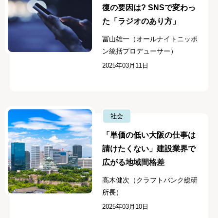
復の要因は? SNSで変わっ
た「ラジオのあり方」
冨山雄一（オールナイトニッポ
ン統括プロデューサー）
2025年03月11日
社会
「単価の低い大阪の仕事は
請けたくない」建設業界で
広がる地域間格差
髙木健次（クラフトバンク総研
所長）
2025年03月10日