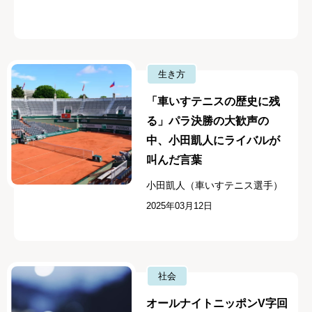
生き方
「車いすテニスの歴史に残
る」パラ決勝の大歓声の
中、小田凱人にライバルが
叫んだ言葉
小田凱人（車いすテニス選手）
2025年03月12日
社会
オールナイトニッポンV字回