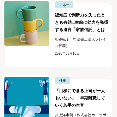
マネー
認知症で判断力を失ったと
きも有効...生前に効力を発揮
する遺言「家族信託」とは
杉谷範子（司法書士法人ソレイ
ユ代表）
2025年03月18日
仕事
「目標にできる上司が一人
もいない」 早期離職して
いく若手の本音
井上洋市朗（株式会社カイラボ