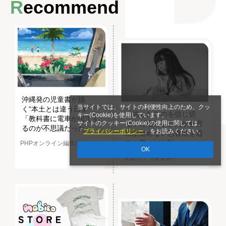
Recommend
沖縄発の児童書が描
当サイトでは、サイトの利便性向上のため、クッ
く“本土とは違う日常”
「信じたものを信じ切
キー(Cookie)を使用しています。
「教科書に電車が出てく
る」青葉市子さんが教室
サイトのクッキー(Cookie)の使用に関しては、
るのが不思議だった」
「
プライバシーポリシー
」をお読みください。
に馴染めない思春期を過
ごし見つけた軸
PHPオンライン編集部
OK
青葉市子（音楽家）